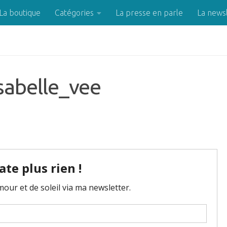
La boutique
Catégories
La presse en parle
La news
sabelle_vee