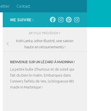
letter
Contact
ME SUIVRE :
ARTICLE PRÉCÉDENT
Koh Lanta Johor illustré, une saison
haute en retournements !
BIENVENUE SUR UN LÉZARD À MADININA !
La petite bulle d’humour et de soleil qui
fait du bien le matin. Embarquez dans
l'univers farfelu de Vee, la blogueuse BD
made in Martinique !