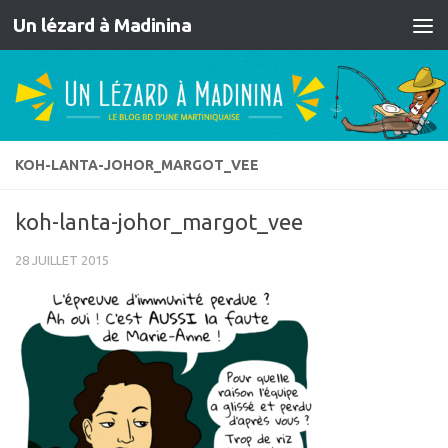
Un lézard à Madinina
Skip to content
KOH-LANTA-JOHOR_MARGOT_VEE
koh-lanta-johor_margot_vee
28 JUILLET 2015