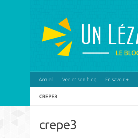
Skip to content
Accueil
Vee et son blog
En savoir +
CREPE3
crepe3