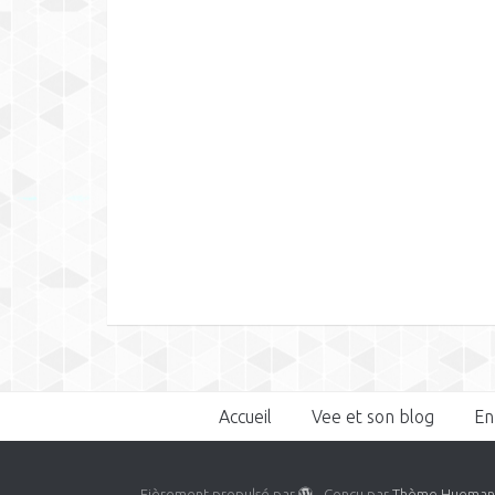
Accueil
Vee et son blog
En
Fièrement propulsé par
- Conçu par
Thème Huema