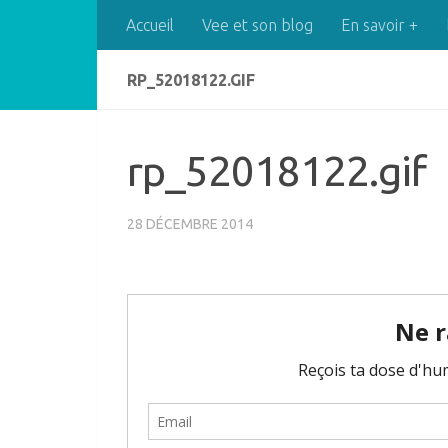
Accueil
Vee et son blog
En savoir +
Skip to content
RP_52018122.GIF
rp_52018122.gif
28 DÉCEMBRE 2014