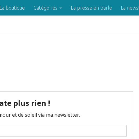
La boutique
Catégories
La presse en parle
La news