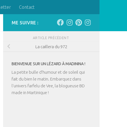
letter
Contact
ME SUIVRE :
ARTICLE PRÉCÉDENT
La caillera du 972
BIENVENUE SUR UN LÉZARD À MADININA !
La petite bulle d’humour et de soleil qui
fait du bien le matin. Embarquez dans
l'univers farfelu de Vee, la blogueuse BD
made in Martinique !