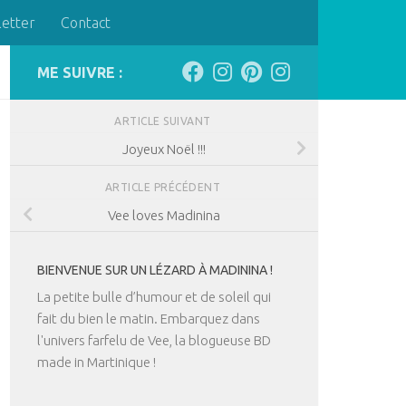
letter
Contact
ME SUIVRE :
ARTICLE SUIVANT
Joyeux Noël !!!
ARTICLE PRÉCÉDENT
Vee loves Madinina
BIENVENUE SUR UN LÉZARD À MADININA !
La petite bulle d’humour et de soleil qui
fait du bien le matin. Embarquez dans
l'univers farfelu de Vee, la blogueuse BD
made in Martinique !