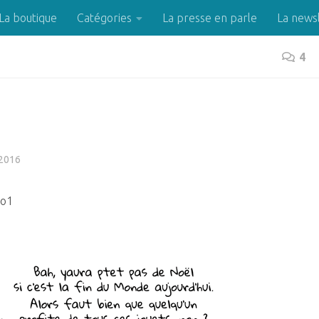
La boutique
Catégories
La presse en parle
La news
4
2016