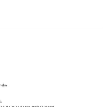
haha !
in
r, histoire de ne pas avoir de regret.