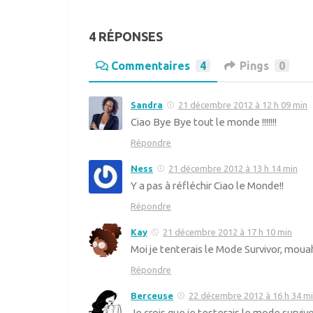
4 RÉPONSES
Commentaires
4
Pings
0
Sandra
21 décembre 2012 à 12 h 09 min
Ciao Bye Bye tout le monde !!!!!!!
Répondre
Ness
21 décembre 2012 à 13 h 14 min
Y a pas à réfléchir Ciao le Monde!!
Répondre
Kay
21 décembre 2012 à 17 h 10 min
Moi je tenterais le Mode Survivor, moua
Répondre
Berceuse
22 décembre 2012 à 16 h 34 m
Je crois que je testerais le mode survivo