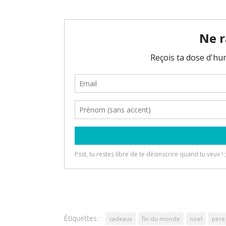
Étiquettes :
cadeaux
fin du monde
noel
pere