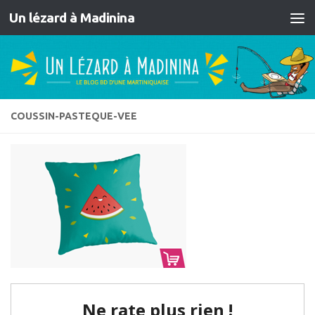
Un lézard à Madinina
Skip to content
COUSSIN-PASTEQUE-VEE