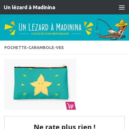
Un lézard à Madinina
Skip to content
POCHETTE-CARAMBOLE-VEE