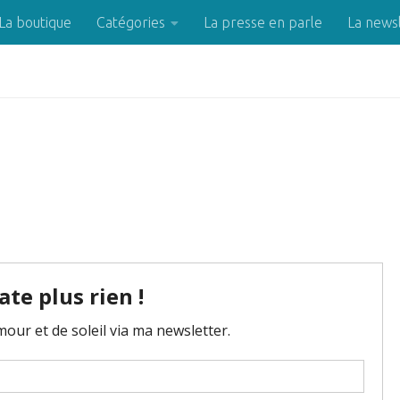
La boutique
Catégories
La presse en parle
La news