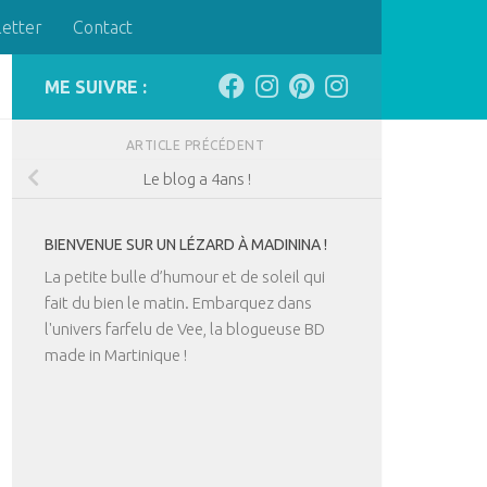
letter
Contact
ME SUIVRE :
ARTICLE PRÉCÉDENT
Le blog a 4ans !
BIENVENUE SUR UN LÉZARD À MADININA !
La petite bulle d’humour et de soleil qui
fait du bien le matin. Embarquez dans
l'univers farfelu de Vee, la blogueuse BD
made in Martinique !