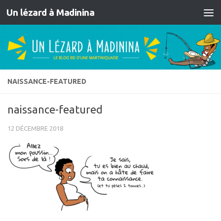
Un lézard à Madinina
Skip to content
NAISSANCE-FEATURED
naissance-featured
12 DÉCEMBRE 2018