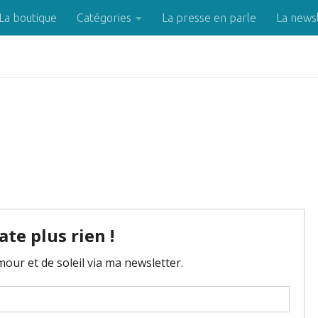
La boutique
Catégories
La presse en parle
La news