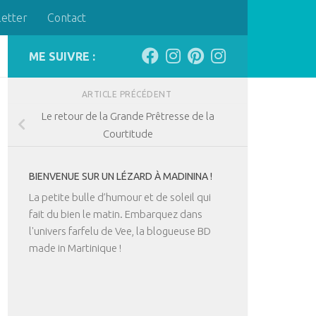
letter
Contact
ME SUIVRE :
ARTICLE PRÉCÉDENT
Le retour de la Grande Prêtresse de la
Courtitude
BIENVENUE SUR UN LÉZARD À MADININA !
La petite bulle d’humour et de soleil qui
fait du bien le matin. Embarquez dans
l'univers farfelu de Vee, la blogueuse BD
made in Martinique !