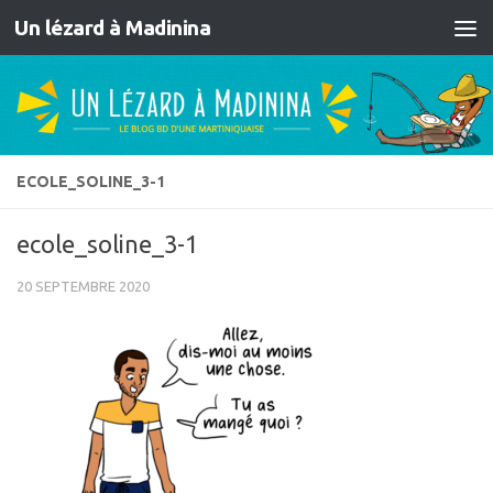
Un lézard à Madinina
Skip to content
ECOLE_SOLINE_3-1
ecole_soline_3-1
20 SEPTEMBRE 2020