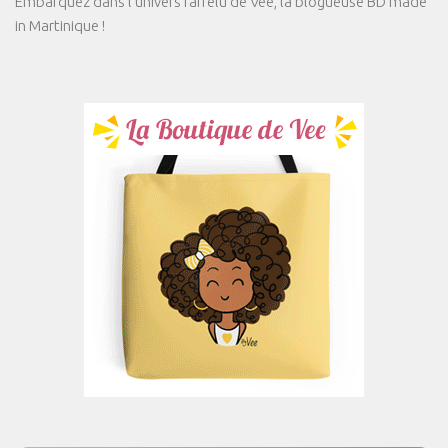
Embarquez dans l'univers farfelu de Vee, la blogueuse BD made
in Martinique !