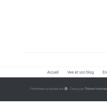
Accueil
Vee et son blog
En
Fièrement propulsé par
- Conçu par
Thème Huema