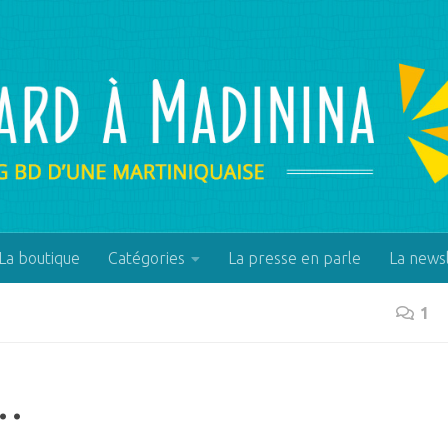
La boutique
Catégories
La presse en parle
La news
1
e…