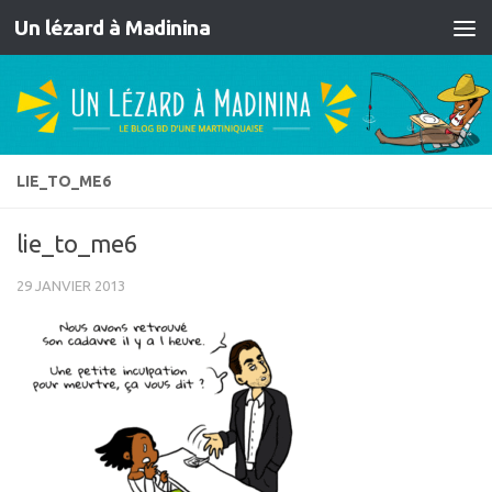
Un lézard à Madinina
Skip to content
LIE_TO_ME6
lie_to_me6
29 JANVIER 2013