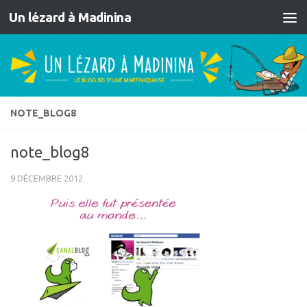
Un lézard à Madinina
Skip to content
NOTE_BLOG8
note_blog8
9 DÉCEMBRE 2012