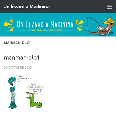
Un lézard à Madinina
Skip to content
MANMAN-DLO1
manman-dlo1
30 OCTOBRE 2013