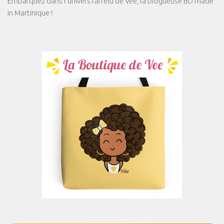
Embarquez dans l'univers farfelu de Vee, la blogueuse BD made
in Martinique !