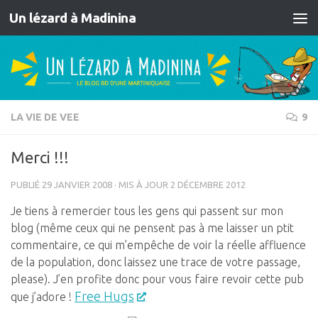
Un lézard à Madinina
Skip to content
LA VIE DE VEE
9
Merci !!!
PUBLIÉ
29 JANVIER 2008
· MIS À JOUR
2 DÉCEMBRE 2012
Je tiens à remercier tous les gens qui passent sur mon
blog (même ceux qui ne pensent pas à me laisser un ptit
commentaire, ce qui m’empêche de voir la réelle affluence
de la population, donc laissez une trace de votre passage,
please). J’en profite donc pour vous faire revoir cette pub
Free Hugs
que j’adore !