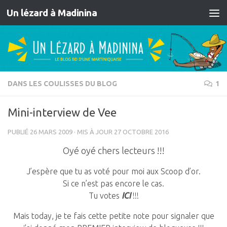
Un lézard à Madinina
Skip to content
DANS LES COULISSES DU BLOG
1
Mini-interview de Vee
PUBLIÉ
26 MARS 2009
· MIS À JOUR
27 OCTOBRE 2016
Oyé oyé chers lecteurs !!!
J’espère que tu as voté pour moi aux Scoop d’or.
Si ce n’est pas encore le cas.
Tu votes
ICI
!!!
Mais today, je te fais cette petite note pour signaler que