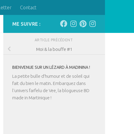
letter
Contact
ME SUIVRE :
ARTICLE PRÉCÉDENT
Moi & la bouffe #1
BIENVENUE SUR UN LÉZARD À MADININA !
La petite bulle d’humour et de soleil qui
fait du bien le matin. Embarquez dans
l'univers farfelu de Vee, la blogueuse BD
made in Martinique !