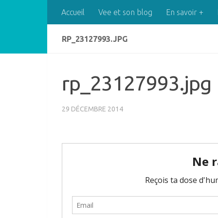
Accueil
Vee et son blog
En savoir +
Skip to content
RP_23127993.JPG
rp_23127993.jpg
29 DÉCEMBRE 2014