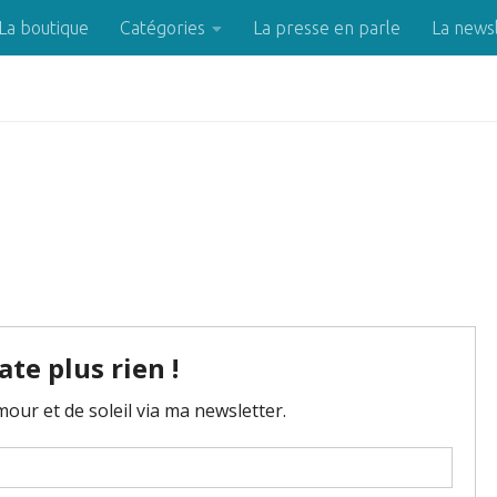
La boutique
Catégories
La presse en parle
La news