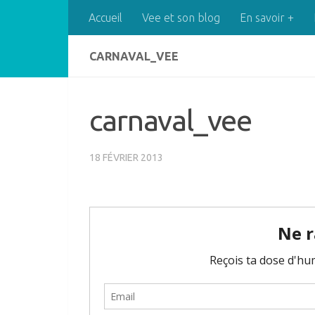
Accueil
Vee et son blog
En savoir +
Skip to content
CARNAVAL_VEE
carnaval_vee
18 FÉVRIER 2013