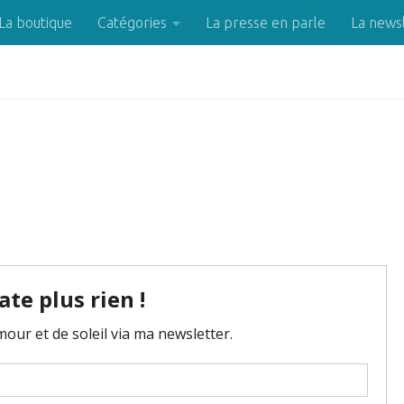
La boutique
Catégories
La presse en parle
La news