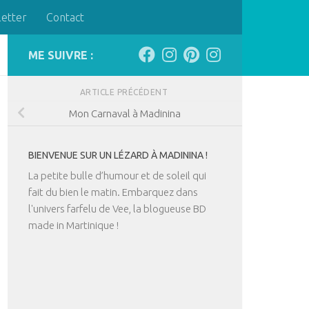
letter
Contact
ME SUIVRE :
ARTICLE PRÉCÉDENT
Mon Carnaval à Madinina
BIENVENUE SUR UN LÉZARD À MADININA !
La petite bulle d’humour et de soleil qui
fait du bien le matin. Embarquez dans
l'univers farfelu de Vee, la blogueuse BD
made in Martinique !