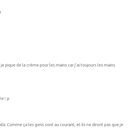
D
e pique de la crème pour les mains car j’ai toujours les mains
 ! :p
 voilà. Comme ça les gens sont au courant, et ils ne diront pas que je