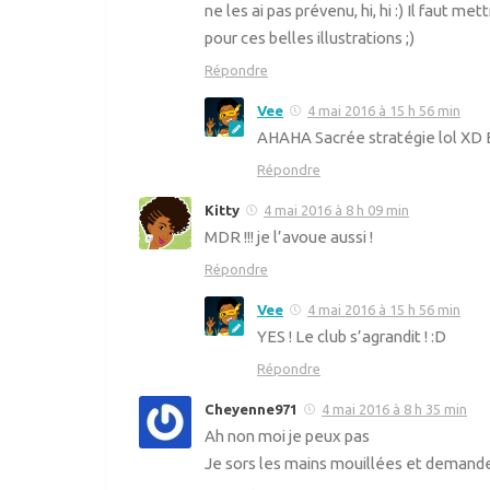
ne les ai pas prévenu, hi, hi :) Il faut m
pour ces belles illustrations ;)
Répondre
Vee
4 mai 2016 à 15 h 56 min
AHAHA Sacrée stratégie lol XD E
Répondre
Kitty
4 mai 2016 à 8 h 09 min
MDR !!! je l’avoue aussi !
Répondre
Vee
4 mai 2016 à 15 h 56 min
YES ! Le club s’agrandit ! :D
Répondre
Cheyenne971
4 mai 2016 à 8 h 35 min
Ah non moi je peux pas
Je sors les mains mouillées et demand