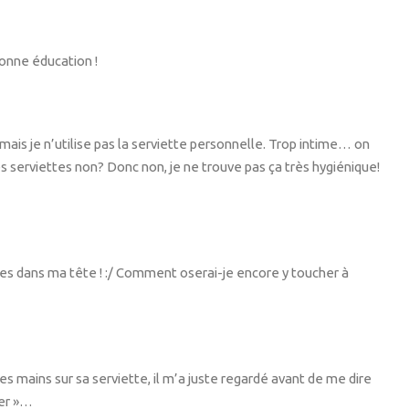
 Bonne éducation !
is je n’utilise pas la serviette personnelle. Trop intime… on
s serviettes non? Donc non, je ne trouve pas ça très hygiénique!
s dans ma tête ! :/ Comment oserai-je encore y toucher à
es mains sur sa serviette, il m’a juste regardé avant de me dire
ier »…