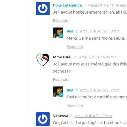
Foxy Lalégende
4 mai 2016 à 4 h 16 min
Je l’avoue honteusement, ah, ah, ah ! x
Répondre
Vee
4 mai 2016 à 15 h 50 min
Merci ! Je me sens moins seule.
Répondre
Mme Dudu
4 mai 2016 à 7 h 06 min
Je l’avoue moi aussi même que des fois j
sèches ! !!!!
Répondre
Vee
4 mai 2016 à 15 h 52 min
Faute avouée, à moitié pardonnée
Répondre
Vanessa
4 mai 2016 à 7 h 29 min
Oui, j’ai fait. J’ai partagé sur facebook,