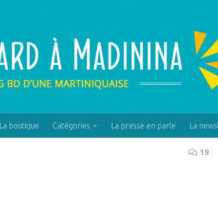
La boutique
Catégories
La presse en parle
La news
19