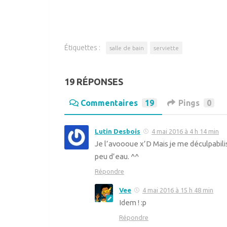
Étiquettes :
salle de bain
serviette
19 RÉPONSES
Commentaires
19
Pings
0
Lutin Desbois
4 mai 2016 à 4 h 14 min
Je l’avoooue x’D Mais je me déculpabili
peu d’eau. ^^
Répondre
Vee
4 mai 2016 à 15 h 48 min
Idem ! :p
Répondre