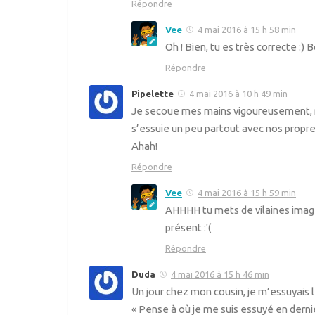
Répondre
Vee
4 mai 2016 à 15 h 58 min
Oh ! Bien, tu es très correcte :)
Répondre
Pipelette
4 mai 2016 à 10 h 49 min
Je secoue mes mains vigoureusement, ma
s’essuie un peu partout avec nos propre
Ahah!
Répondre
Vee
4 mai 2016 à 15 h 59 min
AHHHH tu mets de vilaines image
présent :'(
Répondre
Duda
4 mai 2016 à 15 h 46 min
Un jour chez mon cousin, je m’essuyais l
« Pense à où je me suis essuyé en dern