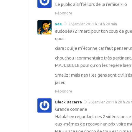
Le public a sifflé lors de la remise ? :o
Répondre
vee
26 janvier 2011 à 14 h 28 min
audoué972 : merci pour ton coup de gueu
quoi.
ciara : oui je m’étonne car faut penser u
chouchou : commentaire très pertinent.
MAJUSCULE pour qu’on les repère bien l
Smallz : mais nan ! les gens sont civil
jaser.
Répondre
Black Bacarra
26 janvier 2011 à 20 h 28 
Grande connerie
Halala! en regardant ces 2 vidéos, on s
eux-mêmes de recevoir un prix voire mê
MP « juste une photo de toi » est 0 ma