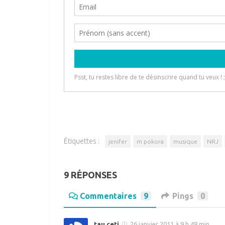
Étiquettes :
jenifer
m pokora
musique
NRJ
9 RÉPONSES
Commentaires
9
Pings
0
tau ceti
26 janvier 2011 à 9 h 48 min