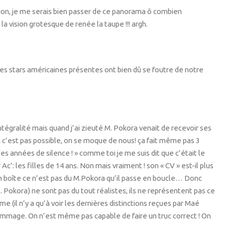
sion, je me serais bien passer de ce panorama ô combien
la vision grotesque de renée la taupe !!! argh.
 Les stars américaines présentes ont bien dû se foutre de notre
intégralité mais quand j’ai zieuté M. Pokora venait de recevoir ses
n c’est pas possible, on se moque de nous! ça fait même pas 3
des années de silence ! » comme toi je me suis dit que c’était le
 Ac’: les filles de 14 ans. Non mais vraiment ! son « CV » est-il plus
n boîte ce n’est pas du M.Pokora qu’il passe en boucle… Donc
M. Pokora) ne sont pas du tout réalistes, ils ne représentent pas ce
e (il n’y a qu’à voir les dernières distinctions reçues par Maé
ommage. On n’est même pas capable de faire un truc correct ! On