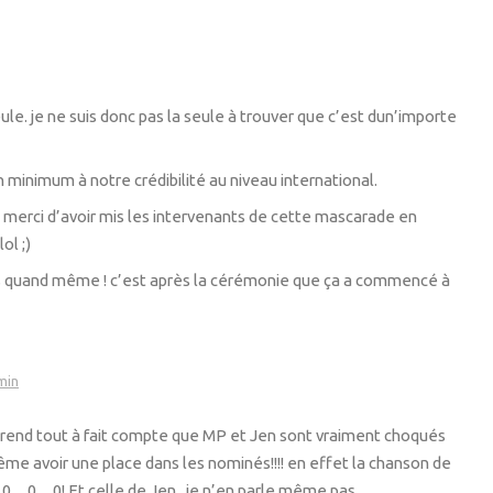
le. je ne suis donc pas la seule à trouver que c’est dun’importe
n minimum à notre crédibilité au niveau international.
 merci d’avoir mis les intervenants de cette mascarade en
ol ;)
isés quand même ! c’est après la cérémonie que ça a commencé à
min
e rend tout à fait compte que MP et Jen sont vraiment choqués
me avoir une place dans les nominés!!!! en effet la chanson de
is 0…0…0! Et celle de Jen , je n’en parle même pas…