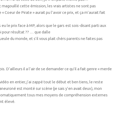
t magouillé cette émission, les vrais artistes ne sont pas
oeur de Pirate » aurait pu l’avoir ce prix, et ça m’aurait fait
u le prix face à MP, alors que le gars est sois-disant parti aux
oi pour résultat ?? … que dalle
 gueule du monde, et s’il vous plait chèrs parents ne faites pas
ois. D’ailleurs il a l’air de se demander ce qu’il a fait genre « merde
vidéo en entier, j’ai zappé tout le début et ben tiens, le reste
aneuroné est monté sur scène (je sais y’en avait deux), mon
é automatiquement tous mes moyens de compréhension externes
nt élevé.