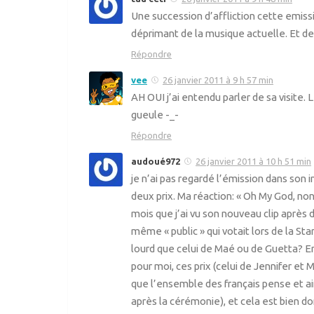
Une succession d’affliction cette emis
déprimant de la musique actuelle. Et de 
Répondre
vee
26 janvier 2011 à 9 h 57 min
AH OUI j’ai entendu parler de sa visite.
gueule -_-
Répondre
audoué972
26 janvier 2011 à 10 h 51 min
je n’ai pas regardé l’émission dans son 
deux prix. Ma réaction: « Oh My God, no
mois que j’ai vu son nouveau clip après 
même « public » qui votait lors de la Star
lourd que celui de Maé ou de Guetta? E
pour moi, ces prix (celui de Jennifer et 
que l’ensemble des français pense et aim
après la cérémonie), et cela est bien d