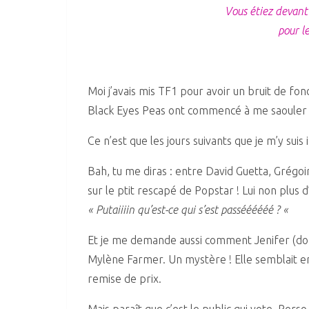
Vous étiez devant 
pour l
Moi j’avais mis TF1 pour avoir un bruit de f
Black Eyes Peas ont commencé à me saouler 
Ce n’est que les jours suivants que je m’y sui
Bah, tu me diras : entre David Guetta, Grégoi
sur le ptit rescapé de Popstar ! Lui non plus 
« Putaiiiin qu’est-ce qui s’est passéééééé ? «
Et je me demande aussi comment Jenifer (dont
Mylène Farmer. Un mystère ! Elle semblait en
remise de prix.