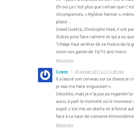
Eh oui ça c’est plus que certain que c’es
récompensés, « Mylène Farmer », même « C
plaisir…
David Guetta, Christophe Maé, n’ont pas e
States pour faire carrière et qui a eu qu
Tchiiiip! Faut arrêter de se foutre de la
voter vos gamin de 10/15 ans! merci
Répondre
Cyann
26 janvier 2011 à 21 h 38 min
Il a laissé son cerveau sur sa chaise je cr
je vais me faire engueuler! ».
Désolée, mais je n’ai pas pu regarder la 
aussi, à part le moment où le monsieur 
esprit s’est mis en alerte et à ferm
face à ce taux de connerie immondéme
Répondre