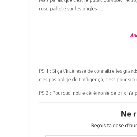
Mais paraît que c’est le public qui vote. Perso
rose pailleté sur les ongles … -_-
And
PS 1 : Si ça t’intéresse de connaitre les gra
n’es pas obligé de t’infliger ça, c’est pour si t
PS 2 : Pourquoi notre cérémonie de prix n’a pa