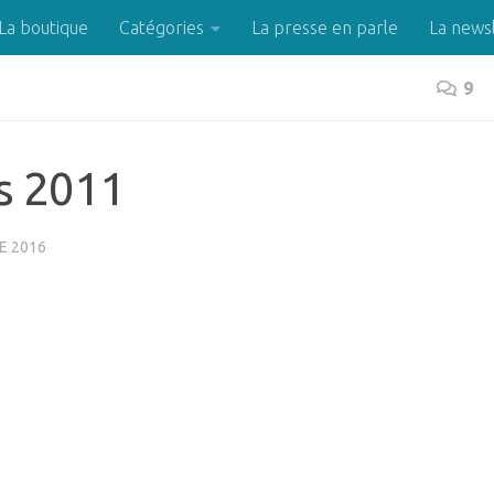
La boutique
Catégories
La presse en parle
La news
9
s 2011
E 2016