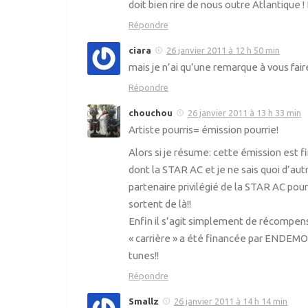
doit bien rire de nous outre Atlantique ! 
Répondre
ciara
26 janvier 2011 à 12 h 50 min
mais je n’ai qu’une remarque à vous fair
Répondre
chouchou
26 janvier 2011 à 13 h 33 min
Artiste pourris= émission pourrie!
Alors si je résume: cette émission est
dont la STAR AC et je ne sais quoi d’aut
partenaire privilégié de la STAR AC pou
sortent de là!!
Enfin il s’agit simplement de récompense
« carrière » a été financée par ENDEMO
tunes!!
Répondre
Smallz
26 janvier 2011 à 14 h 14 min