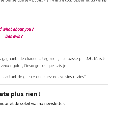
, je pense que le « public » a 14 ans à tout casser et du vernis
 what about you ?
Des avis ?
nds gagnants de chaque catégorie, ça se passe par
LA
! Mais tu
u veux rigoler, t’insurger ou que-sais-je.
s autant de gueule que chez nos voisins ricains? ; _ ;