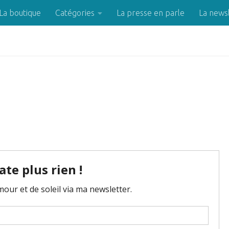
La boutique
Catégories
La presse en parle
La news