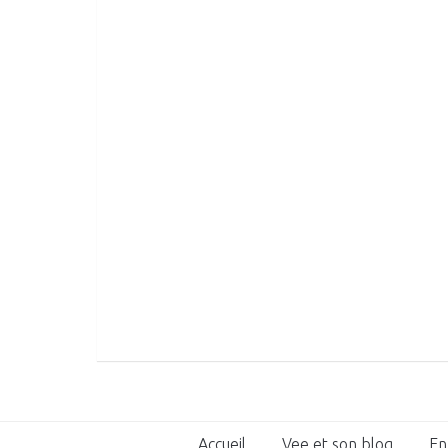
Accueil
Vee et son blog
En