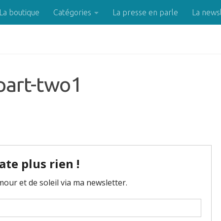
La boutique
Catégories
La presse en parle
La news
-part-two1