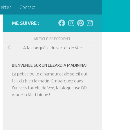
letter
Contact
ME SUIVRE :
ARTICLE PRÉCÉDENT
A la conquête du secret de Vee
BIENVENUE SUR UN LÉZARD À MADININA !
La petite bulle d’humour et de soleil qui
fait du bien le matin. Embarquez dans
l'univers farfelu de Vee, la blogueuse BD
made in Martinique !