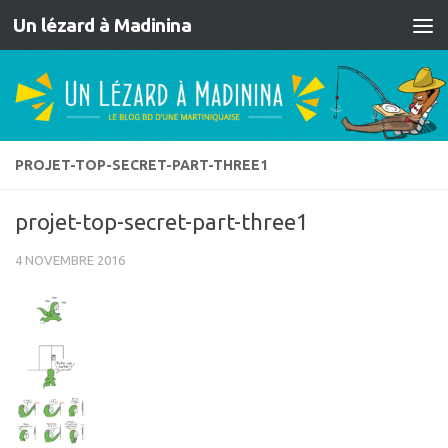
Un lézard à Madinina
Skip to content
PROJET-TOP-SECRET-PART-THREE1
projet-top-secret-part-three1
4 NOVEMBRE 2016