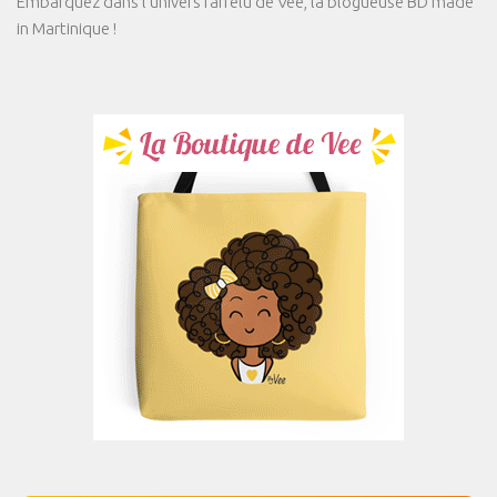
Embarquez dans l'univers farfelu de Vee, la blogueuse BD made
in Martinique !