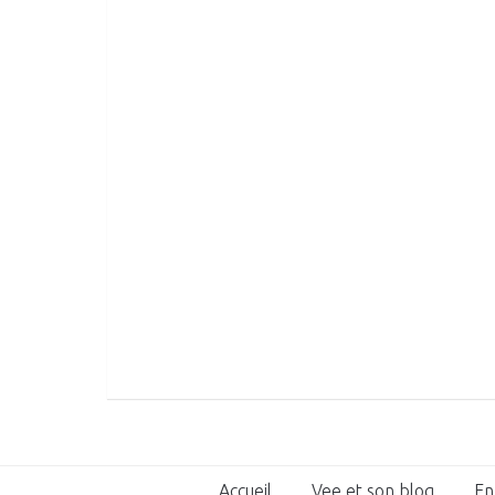
Accueil
Vee et son blog
En