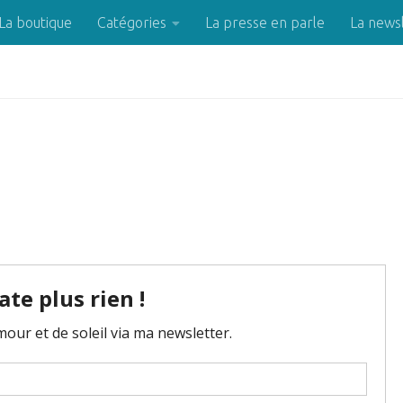
La boutique
Catégories
La presse en parle
La news