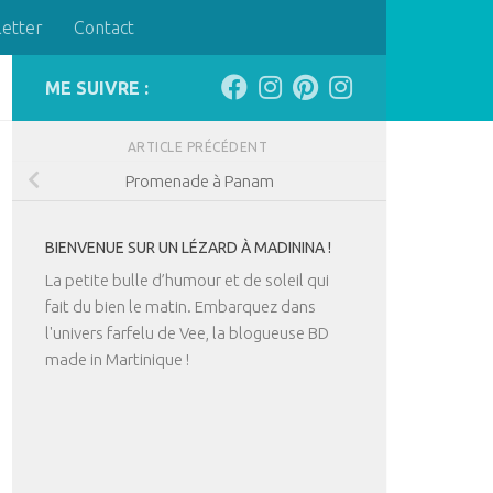
letter
Contact
ME SUIVRE :
ARTICLE PRÉCÉDENT
Promenade à Panam
BIENVENUE SUR UN LÉZARD À MADININA !
La petite bulle d’humour et de soleil qui
fait du bien le matin. Embarquez dans
l'univers farfelu de Vee, la blogueuse BD
made in Martinique !