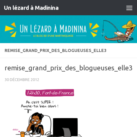
Un lézard à Madinina
Skip to content
REMISE_GRAND_PRIX_DES_BLOGUEUSES_ELLE3
remise_grand_prix_des_blogueuses_elle3
30 DÉCEMBRE 2012