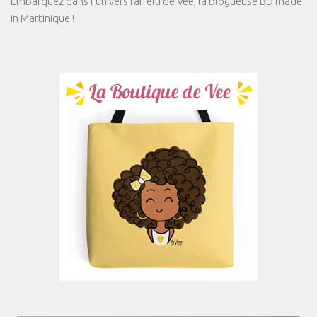
Embarquez dans l'univers farfelu de Vee, la blogueuse BD made
in Martinique !