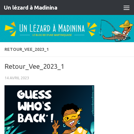
Un lézard à Madinina
Skip to content
RETOUR_VEE_2023_1
Retour_Vee_2023_1
14 AVRIL 2023