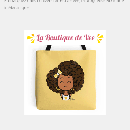
Embarquez dans l'univers farfelu de Vee, la blogueuse BD made
in Martinique !