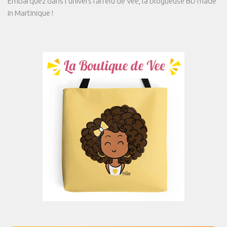
Embarquez dans l'univers farfelu de Vee, la blogueuse BD made
in Martinique !