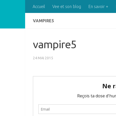
Accueil
Vee et son blog
En savoir +
Skip to content
VAMPIRE5
vampire5
24 MAI 2015