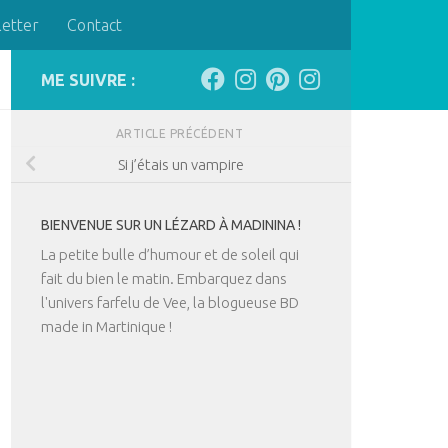
letter
Contact
ME SUIVRE :
ARTICLE PRÉCÉDENT
Si j’étais un vampire
BIENVENUE SUR UN LÉZARD À MADININA !
La petite bulle d’humour et de soleil qui
fait du bien le matin. Embarquez dans
l'univers farfelu de Vee, la blogueuse BD
made in Martinique !