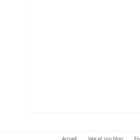
Accueil
Vee et son blog
En