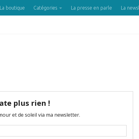
La boutique
Catégories
La presse en parle
La news