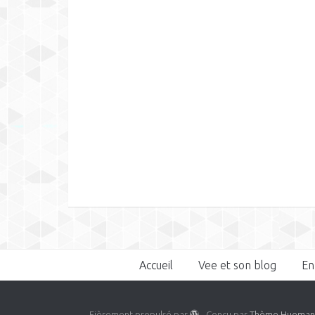
Accueil
Vee et son blog
En
Fièrement propulsé par
- Conçu par
Thème Huema