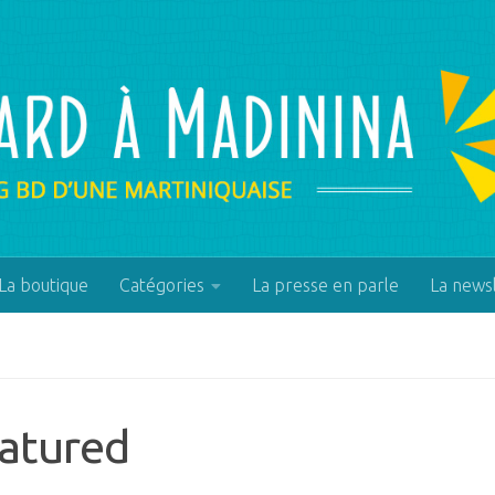
La boutique
Catégories
La presse en parle
La news
eatured