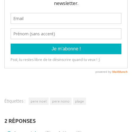
Étiquettes :
pere noel
pere nono
plage
2 RÉPONSES