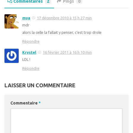
Commentaires
2
Pings
0
mya
17 décembre 2010 à 15 h 27 min
mdr
alors la celle la fallait y penser, c’est trop drole
Répondre
Krystel
16 février 2011 à 16 h 10 min
LOL !
Répondre
LAISSER UN COMMENTAIRE
Commentaire
*