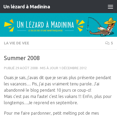
Un lézard à Madinina
Skip to content
LA VIE DE VEE
5
Summer 2008
PUBLIÉ
29 AOÛT 2008
· MIS À JOUR
1 DÉCEMBRE 2012
Ouais je sais, j’avais dit que je serais plus présente pendant
les vacances… Pis, j’ai pas vraiment tenu parole. J’ai
abandonné le blog pendant 10 jours ce coup-ci!
Mais c’est pas ma faute! c’est les vakans !!! Enfin, plus pour
longtemps…Je reprend en septembre.
Pour me faire pardonner, petit melting pot de mes