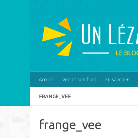
Skip to content
Accueil
Vee et son blog
En savoir +
FRANGE_VEE
frange_vee