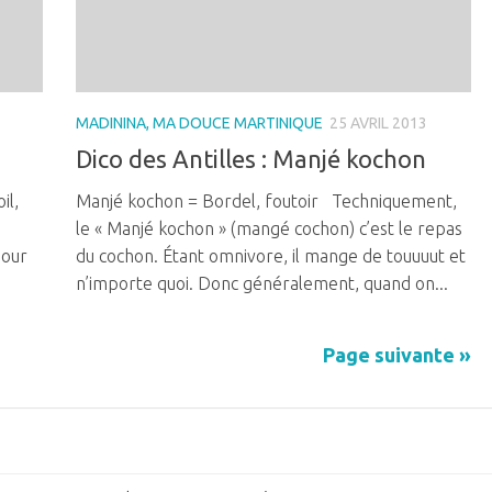
MADININA, MA DOUCE MARTINIQUE
25 AVRIL 2013
Dico des Antilles : Manjé kochon
il,
Manjé kochon = Bordel, foutoir Techniquement,
le « Manjé kochon » (mangé cochon) c’est le repas
pour
du cochon. Étant omnivore, il mange de touuuut et
n’importe quoi. Donc généralement, quand on...
Page suivante »