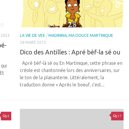
 2023
LA VIE DE VEE
/
MADININA, MA DOUCE MARTINIQUE
28 MARS 2015
bé-
Dico des Antilles : Apré bèf-la sé ou
Aprè bèf-là sé ou En Martinique, cette phrase en
 qui
créole est chantonnée lors des anniversaires, sur
 Et
le ton de la plaisanterie. Littéralement, la
traduction donne « Après le boeuf, c’est...
4
17
2014