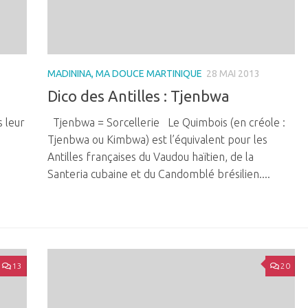
MADININA, MA DOUCE MARTINIQUE
28 MAI 2013
Dico des Antilles : Tjenbwa
 leur
Tjenbwa = Sorcellerie Le Quimbois (en créole :
Tjenbwa ou Kimbwa) est l’équivalent pour les
Antilles françaises du Vaudou haïtien, de la
Santeria cubaine et du Candomblé brésilien....
13
20