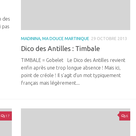
o des
i pas
i
MADININA, MA DOUCE MARTINIQUE
29 OCTOBRE 2013
Dico des Antilles : Timbale
TIMBALE = Gobelet Le Dico des Antilles revient
enfin après une trop longue absence ! Mais ici,
point de créole ! Il s’agit d’un mot typiquement
français mais légèrement...
17
6