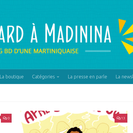
La boutique
Catégories
La presse en parle
La news
0
13