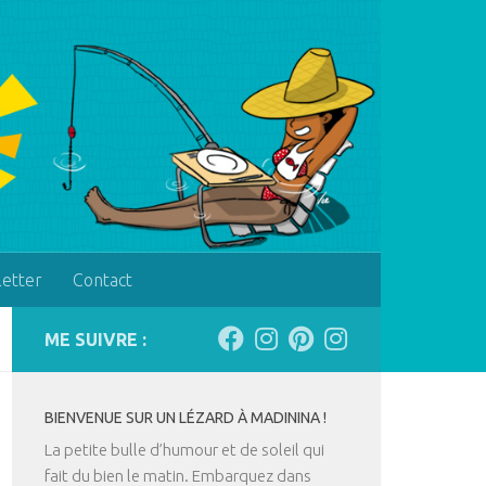
letter
Contact
ME SUIVRE :
BIENVENUE SUR UN LÉZARD À MADININA !
La petite bulle d’humour et de soleil qui
fait du bien le matin. Embarquez dans