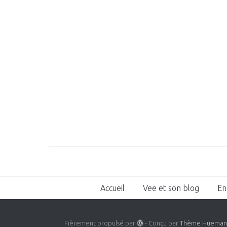
Accueil
Vee et son blog
En
Fièrement propulsé par
- Conçu par
Thème Huema