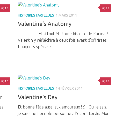
15
28
HISTOIRES FARFELUES
1 MARS 2011
Valentine’s Anatomy
Et si tout était une histoire de Karma ?
Valentin y réfléchira à deux fois avant d’offrirses
bouquets spéciaux !...
10
25
HISTOIRES FARFELUES
14 FÉVRIER 2011
r
Valentine’s Day
es
Et bonne fête aussi aux amoureux ! :) Oui je sais,
je suis une horrible personne à l’esprit tordu. Moi-