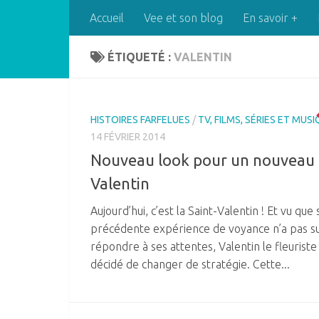
Accueil
Vee et son blog
En savoir +
Skip to content
ÉTIQUETÉ :
VALENTIN
HISTOIRES FARFELUES
/
TV, FILMS, SÉRIES ET MUS
14 FÉVRIER 2014
Nouveau look pour un nouveau
Valentin
Aujourd’hui, c’est la Saint-Valentin ! Et vu que 
précédente expérience de voyance n’a pas s
répondre à ses attentes, Valentin le fleuriste
décidé de changer de stratégie. Cette...