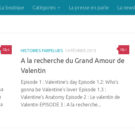
La boutique
Catégories
La presse en parle
La news
6
1
IQUE
HISTOIRES FARFELUES
14 FÉVRIER 2013
A la recherche du Grand Amour de
Valentin
Episode 1 : Valentine’s day Episode 1.2: Who’s
sa
gonna be Valentine’s lover Episode 1.3 :
u
Valentine’s Anatomy Episode 2 : Le valentin de
 a
Valentin EPISODE 3 : A la recherche...