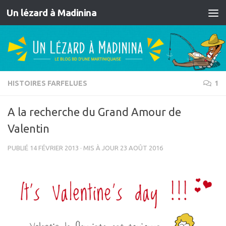
Un lézard à Madinina
Skip to content
HISTOIRES FARFELUES
1
A la recherche du Grand Amour de
Valentin
PUBLIÉ
14 FÉVRIER 2013
· MIS À JOUR
23 AOÛT 2016