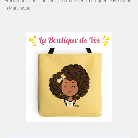
Embarquez dans l'univers farfelu de Vee, la blogueuse BD made
in Martinique !