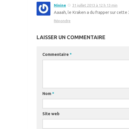
Ninine
31 juillet 2013 à 12 h 13 min
Aaaah, le Kraken a du frapper sur cett
Répondre
LAISSER UN COMMENTAIRE
Commentaire
*
Nom
*
Site web