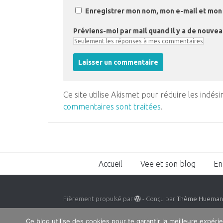
Enregistrer mon nom, mon e-mail et mon 
Préviens-moi par mail quand il y a de nouve
Ce site utilise Akismet pour réduire les indési
commentaires sont traitées
.
Accueil
Vee et son blog
En
Fièrement propulsé par
- Conçu par
Thème Huema
Ce blog utilise des cookies pour te garantir la meilleure expérie