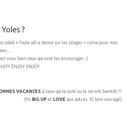
s Yoles ?
ros soleil + foule ultra dense sur les plages = coma pour moi.
 hein…
z-vous bien ceux qui vont les encourager :)
! ENJOY ENJOY ENJOY
ONNES VACANCES
à ceux qui le sont ou le seront bientôt !!!
(Pis
BIG UP
et
LOVE
aux autres. Et bon courage)