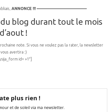
iais,
ANNONCE !!! ————————————–
 du blog durant tout le mois
d’aout !
haine note. Si vous ne voulez pas la rater, la newsletter
vous avertira :)
ysija_form id= »1″]