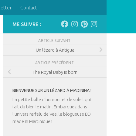
letter
Contact
ME SUIVRE :
ARTICLE SUIVANT
Un lézard à Antigua
ARTICLE PRÉCÉDENT
The Royal Baby is born
BIENVENUE SUR UN LÉZARD À MADININA !
La petite bulle d’humour et de soleil qui
fait du bien le matin. Embarquez dans
l'univers farfelu de Vee, la blogueuse BD
made in Martinique !