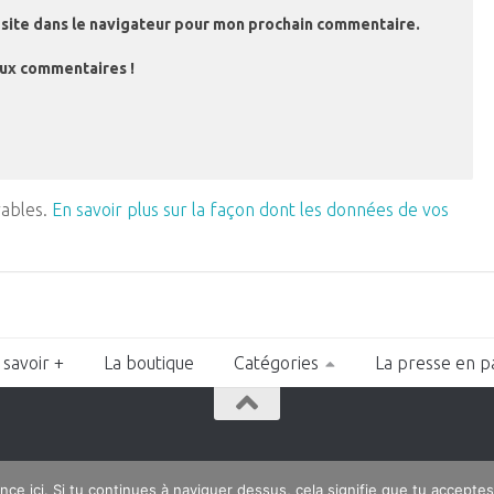
site dans le navigateur pour mon prochain commentaire.
aux commentaires !
rables.
En savoir plus sur la façon dont les données de vos
 savoir +
La boutique
Catégories
La presse en p
n
nce ici. Si tu continues à naviguer dessus, cela signifie que tu acceptes 