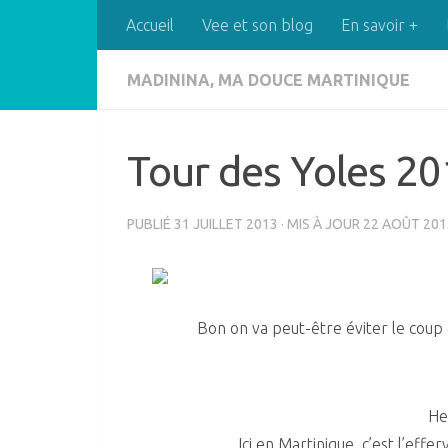
Accueil
Vee et son blog
En savoir +
Skip to content
MADININA, MA DOUCE MARTINIQUE
Tour des Yoles 2
PUBLIÉ
31 JUILLET 2013
· MIS À JOUR
22 AOÛT 201
Bon on va peut-être éviter le coup 
He
Ici en Martinique, c’est l’eff