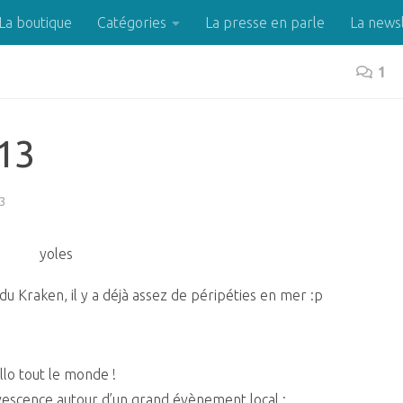
La boutique
Catégories
La presse en parle
La news
1
013
3
du Kraken, il y a déjà assez de péripéties en mer :p
llo tout le monde !
ervescence autour d’un grand évènement local :