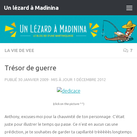
Un lézard à Madinina
Skip to content
LA VIE DE VEE
7
Trésor de guerre
PUBLIÉ
30 JANVIER 2009
· MIS À JOUR
1 DÉCEMBRE 2012
(click on the picture ^^)
Anthony, excuses-moi pour la chauvinité de ton personnage. C’était
juste pour illustrer le temps qui passe. Ce n’est en aucun cas une
prédiction, je te souhaites de garder ta capillarité trèèèèès longtemps