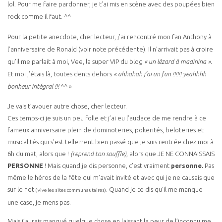
lol. Pour me faire pardonner, je t’ai mis en scène avec des poupées bien
rock comme il faut. ^^
Pour la petite anecdote, cher lecteur, j’ai rencontré mon fan Anthony à
l’anniversaire de Ronald (voir note précédente). Il n’arrivait pas à croire
qu’il me parlait à moi, Vee, la super VIP du blog
« un lézard à madinina ».
Et moi j’étais là, toutes dents dehors
« ahhahah j’ai un fan !!!!!! yeahhhh
bonheur intégral !!!
^^ »
Je vais t’avouer autre chose, cher lecteur.
Ces temps-ci je suis un peu folle et j’ai eu l’audace de me rendre à ce
fameux anniversaire plein de dominoteries, pokerités, beloteries et
musicalités qui s’est tellement bien passé que je suis rentrée chez moi à
6h du mat, alors que !
(reprend ton souffle),
alors que JE NE CONNAISSAIS
PERSONNE
! Mais quand je dis personne, c’est vraiment
personne.
Pas
même le héros de la fête qui m’avait invité et avec qui je ne causais que
sur le net
. Quand je te dis qu’il me manque
( vive les sites communautaires)
une case, je mens pas.
Mais j’aurais manqué quelque chose en laissant la peur de l’inconnu me