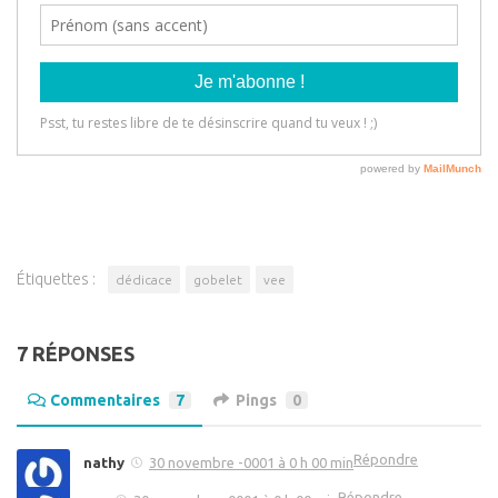
Étiquettes :
dédicace
gobelet
vee
7 RÉPONSES
Commentaires
7
Pings
0
Répondre
nathy
30 novembre -0001 à 0 h 00 min
Répondre