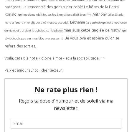
paralyser. J’ai rencontré des gens super cools! Le héros de la fiesta
Ronald
Anthony
(qui me demandait toutes les 5mn si tout allait bien ^^),
(alias Shark,
Léthanie
mais là faudra m’expliquer d’où vient ce pseudo),
(la punkette qui est amoureuse
mais aussi cette cinglée de Nathy
du violet et qui tient le gobelet, sur la photo)
(qui
Je vous love et espère qu’on se
sévit depuis peu sur mon blog avec ses coms).
refera des sorties.
Voilà, cétait la note « gloire à moi » et à la sociabilitude. ^^
Paix et amour sur toi, cher lecteur.