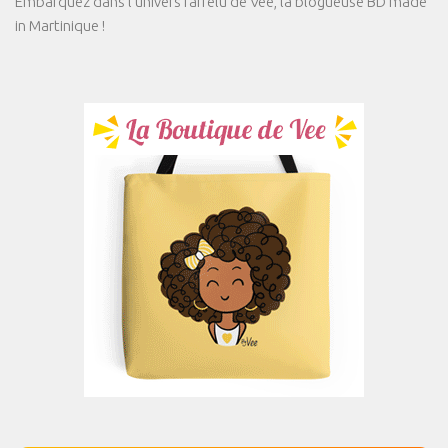
Embarquez dans l'univers farfelu de Vee, la blogueuse BD made
in Martinique !