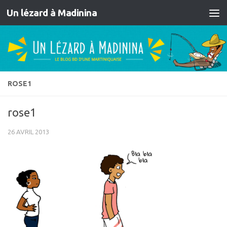
Un lézard à Madinina
Skip to content
ROSE1
rose1
26 AVRIL 2013