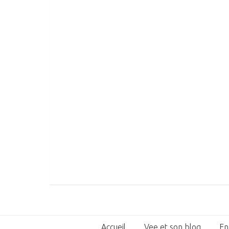
Accueil
Vee et son blog
En