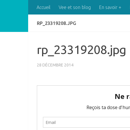
Accueil
Vee et son blog
En savoir +
Skip to content
RP_23319208.JPG
rp_23319208.jpg
28 DÉCEMBRE 2014