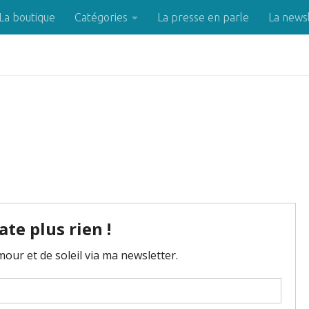
La boutique
Catégories
La presse en parle
La news