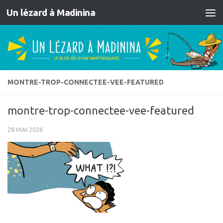
Un lézard à Madinina
Skip to content
MONTRE-TROP-CONNECTEE-VEE-FEATURED
montre-trop-connectee-vee-featured
28 MAI 2026