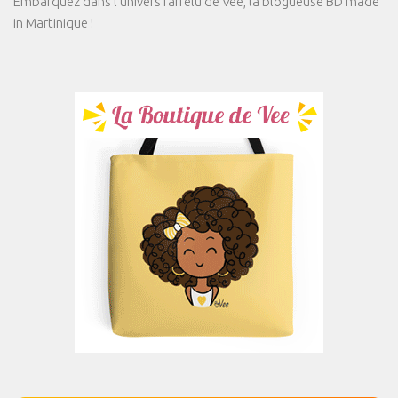
Embarquez dans l'univers farfelu de Vee, la blogueuse BD made
in Martinique !