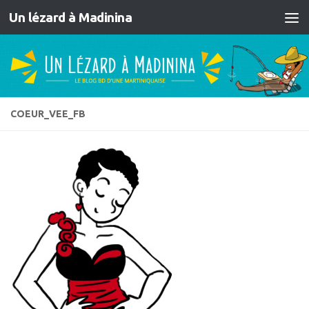
Un lézard à Madinina
Skip to content
COEUR_VEE_FB