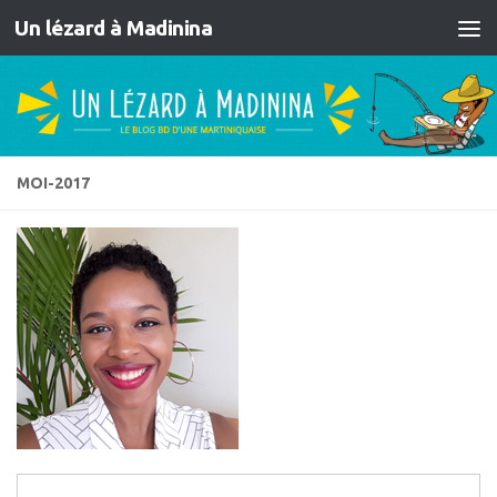
Un lézard à Madinina
Skip to content
MOI-2017