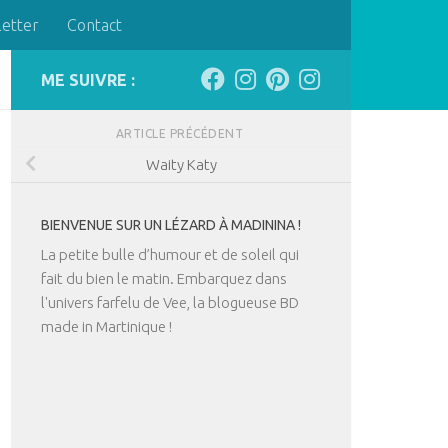
letter
Contact
ME SUIVRE :
ARTICLE PRÉCÉDENT
Waity Katy
BIENVENUE SUR UN LÉZARD À MADININA !
La petite bulle d’humour et de soleil qui
fait du bien le matin. Embarquez dans
l'univers farfelu de Vee, la blogueuse BD
made in Martinique !