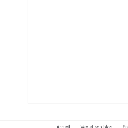
Accueil
Vee et son blog
En