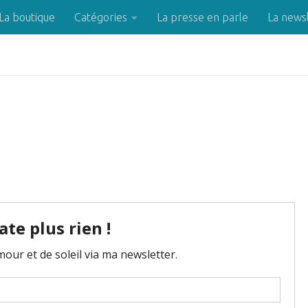
La boutique
Catégories
La presse en parle
La news