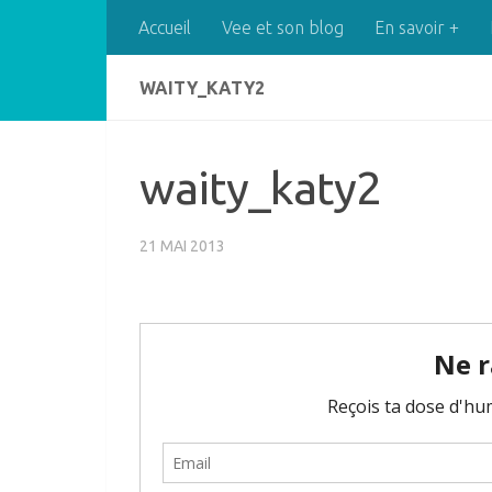
Accueil
Vee et son blog
En savoir +
Skip to content
WAITY_KATY2
waity_katy2
21 MAI 2013