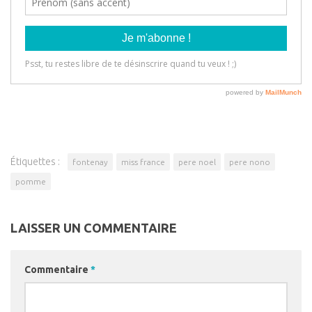
Étiquettes :
fontenay
miss france
pere noel
pere nono
pomme
LAISSER UN COMMENTAIRE
Commentaire
*