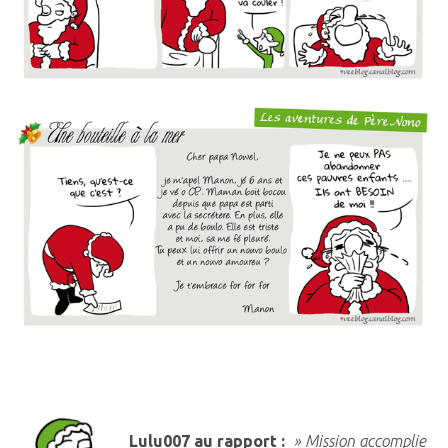
Lulu007 au rapport :
» Mission accomplie