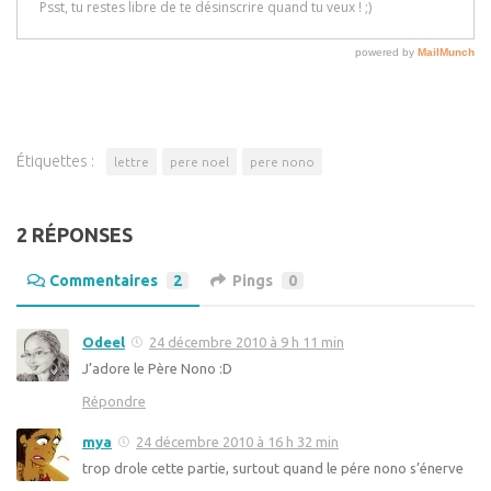
Étiquettes :
lettre
pere noel
pere nono
2 RÉPONSES
Commentaires
2
Pings
0
Odeel
24 décembre 2010 à 9 h 11 min
J’adore le Père Nono :D
Répondre
mya
24 décembre 2010 à 16 h 32 min
trop drole cette partie, surtout quand le pére nono s’énerve