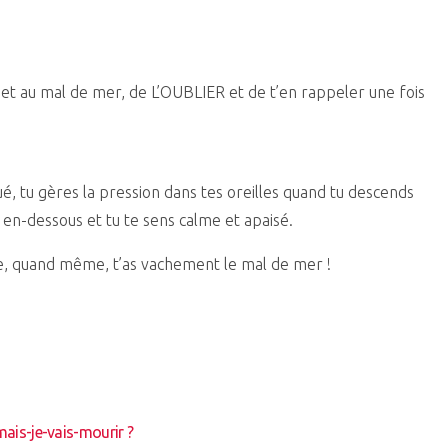
ujet au mal de mer, de L’OUBLIER et de t’en rappeler une fois
ué, tu gères la pression dans tes oreilles quand tu descends
e en-dessous et tu te sens calme et apaisé.
que, quand même, t’as vachement le mal de mer !
ais-je-vais-mourir ?