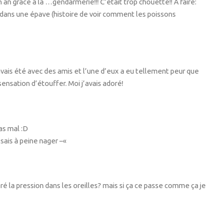
n an grace à la …gendarmerie!!! C’était trop chouette!! A faire:
t dans une épave (histoire de voir comment les poissons
 avais été avec des amis et l’une d’eux a eu tellement peur que
 sensation d’étouffer. Moi j’avais adoré!
as mal :D
 sais à peine nager –«
éré la pression dans les oreilles? mais si ça ce passe comme ça je