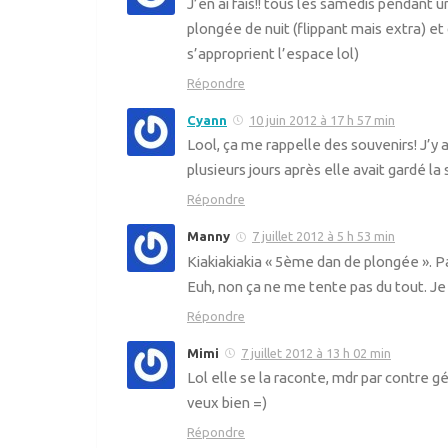
J’en ai fais!! tous les samedis pendant u
plongée de nuit (flippant mais extra) e
s’approprient l’espace lol)
Répondre
Cyann
10 juin 2012 à 17 h 57 min
Lool, ça me rappelle des souvenirs! J’y
plusieurs jours après elle avait gardé la
Répondre
Manny
7 juillet 2012 à 5 h 53 min
Kiakiakiakia « 5ème dan de plongée ». P
Euh, non ça ne me tente pas du tout. Je
Répondre
Mimi
7 juillet 2012 à 13 h 02 min
Lol elle se la raconte, mdr par contre g
veux bien =)
Répondre