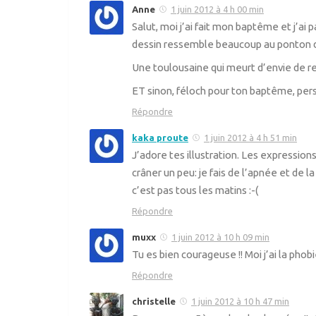
Anne
1 juin 2012 à 4 h 00 min
Salut, moi j’ai fait mon baptême et j’ai
dessin ressemble beaucoup au ponton d
Une toulousaine qui meurt d’envie de re
ET sinon, féloch pour ton baptême, perso
Répondre
kaka proute
1 juin 2012 à 4 h 51 min
J’adore tes illustration. Les expression
crâner un peu: je fais de l’apnée et de 
c’est pas tous les matins :-(
Répondre
muxx
1 juin 2012 à 10 h 09 min
Tu es bien courageuse !! Moi j’ai la pho
Répondre
christelle
1 juin 2012 à 10 h 47 min