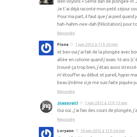
Ben voyons « 5ème dan de plongée »!!. J’a
Je t’ai déjà raconté mon petit séjour sous
Pour ma part, il faut que j’ai pied quand j
hah-hahm-nee-dah (félicitation) pour 
Répondre
Fiona
1 juin 2012 à 11 h 20 min
et ben oui j’ai fait de la plongée avec bo
allée en colonie quand j’avais 16 ans (c
trouvé ça trop bien, j’étais aussi stressé
m’étouffer au début et pareil, hyper mala
beau (même si je me suis faite piquée p
Répondre
Jnappygirl
1 juin 2012 à 12 h 13 min
Oui oui , j’ai fais des cours de plongée, j
Répondre
Loryann
10 juin 2012 à 12 h 54 min