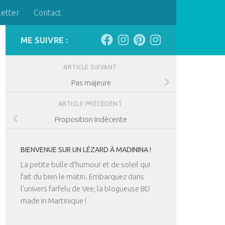
letter
Contact
ME SUIVRE :
ARTICLE SUIVANT
Pas majeure
ARTICLE PRÉCÉDENT
Proposition indécente
BIENVENUE SUR UN LÉZARD À MADININA !
La petite bulle d’humour et de soleil qui
fait du bien le matin. Embarquez dans
l'univers farfelu de Vee, la blogueuse BD
made in Martinique !