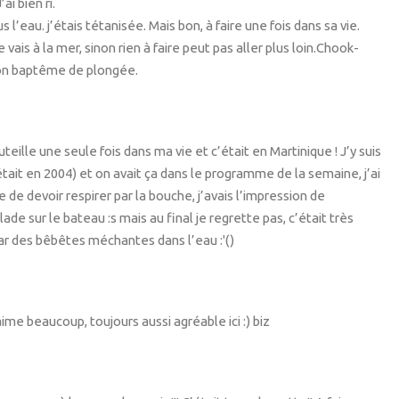
i bien ri.
 l’eau. j’étais tétanisée. Mais bon, à faire une fois dans sa vie.
e vais à la mer, sinon rien à faire peut pas aller plus loin.Chook-
ton baptême de plongée.
uteille une seule fois dans ma vie et c’était en Martinique ! J’y suis
’était en 2004) et on avait ça dans le programme de la semaine, j’ai
e de devoir respirer par la bouche, j’avais l’impression de
de sur le bateau :s mais au final je regrette pas, c’était très
ar des bêbêtes méchantes dans l’eau :'()
’aime beaucoup, toujours aussi agréable ici :) biz