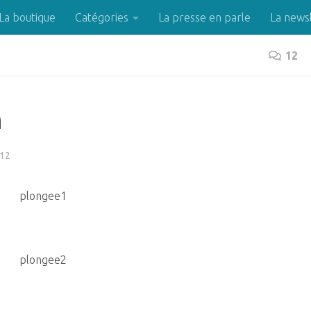
La boutique
Catégories
La presse en parle
La news
12
n
12